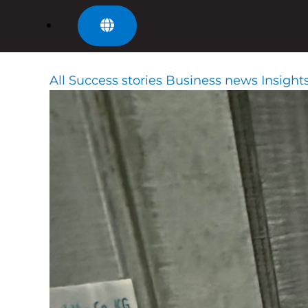
All
Success stories
Business news
Insight