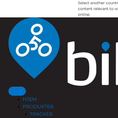
Select another countr
content relevant to w
online.
Hopp
rett
til
innholdet
Primary
HJEM
Menu
PRODUKTER
TRACKER