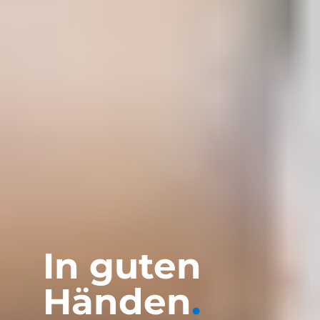
In guten
Händen
.