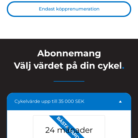
Endast köpprenumeration
Abonnemang
Välj värdet på din cykel
.
Cykelvärde upp till 35 000 SEK
BÄSTA VÄRDE
24 månader