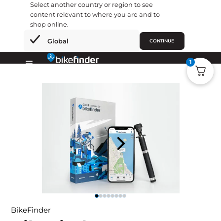
Select another country or region to see
content relevant to where you are and to
shop online.
×
Global
CONTINUE
Hoppa
1
till
Primary
innehåll
Menu
Previous
Next
Go to slide 1
Go to slide 2
Go to slide 3
Go to slide 4
Go to slide 5
Go to slide 6
Go to slide 7
Go to slide 8
BikeFinder