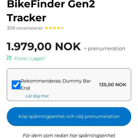
BikeFinder Gen2
Tracker
308 recensioner
☆
☆
☆
☆
☆
1.979,00
NOK
+ prenumeration
Finns i Lager!
Rekommenderas: Dummy Bar
135,00
NOK
End
Lär dig mer
Köp spårningsenhet och välj prenumeration
För dem som redan har spårningsenhet