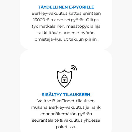
TÄYDELLINEN E-PYÖRILLE
Berkley-vakuutus kattaa enintään
13000 €:n arvoisetpyörät. Olitpa
työmatkalainen, maastopyöräilijä
tai kiiltävän uuden e-pyörän
omistaja–kuulut takuun piiriin.
SISÄLTYY TILAUKSEEN
Valitse BikeFinder-tilauksen
mukana Berkley-vakuutus ja hanki
ennennäkemätön pyörän
seurantalaite & vakuutus yhdessä
paketissa.