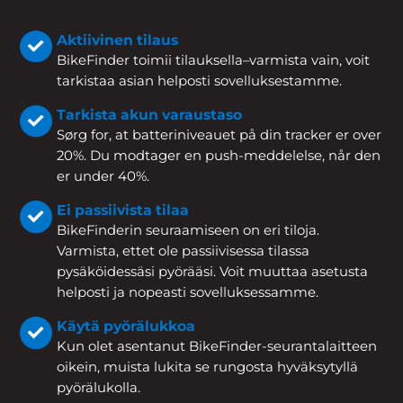
Aktiivinen tilaus
BikeFinder toimii tilauksella–varmista vain, voit
tarkistaa asian helposti sovelluksestamme.
Tarkista akun varaustaso
Sørg for, at batteriniveauet på din tracker er over
20%. Du modtager en push-meddelelse, når den
er under 40%.
Ei passiivista tilaa
BikeFinderin seuraamiseen on eri tiloja.
Varmista, ettet ole passiivisessa tilassa
pysäköidessäsi pyörääsi. Voit muuttaa asetusta
helposti ja nopeasti sovelluksessamme.
Käytä pyörälukkoa
Kun olet asentanut BikeFinder-seurantalaitteen
oikein, muista lukita se rungosta hyväksytyllä
pyörälukolla.