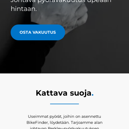
hintaan.
OSTA VAKUUTUS
Kattava suoja
.
Useimmat pyörät, joihin on asennettu
BikeFinder, löydetään. Tarjoamme alan
johtavan Berkley-pyörävakuutuksen