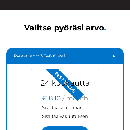
Valitse pyöräsi arvo
.
Pyörän arvo 3 346 € asti
BEST VALUE
24 kuukautta
€ 8.10
/ month
Sisältää seurannan
Sisältää vakuutuksen